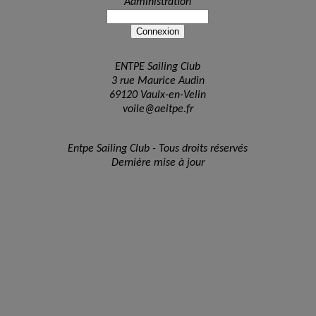
Administration
ENTPE Sailing Club
3 rue Maurice Audin
69120 Vaulx-en-Velin
voile@aeitpe.fr
Entpe Sailing Club - Tous droits réservés
Dernière mise à jour