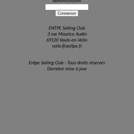
Administration
ENTPE Sailing Club
3 rue Maurice Audin
69120 Vaulx-en-Velin
voile@aeitpe.fr
Entpe Sailing Club - Tous droits réservés
Dernière mise à jour